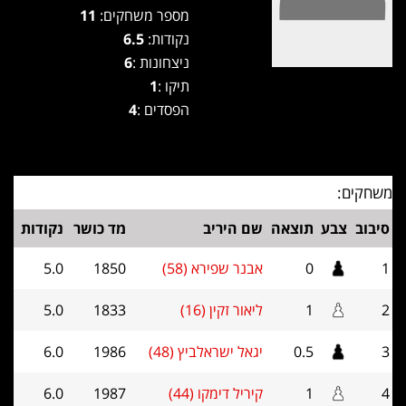
מספר משחקים:
11
נקודות:
6.5
ניצחונות :
6
תיקו :
1
הפסדים :
4
משחקים:
סיבוב
צבע
תוצאה
שם היריב
מד כושר
נקודות
1
0
אבנר שפירא (58)
1850
5.0
2
1
ליאור זקין (16)
1833
5.0
3
0.5
יגאל ישראלביץ (48)
1986
6.0
4
1
קיריל דימקו (44)
1987
6.0