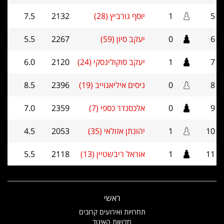
5
1
יוסף גורביץ (28)
2132
7.5
6
0
יעקב סיון (59)
2267
5.5
7
1
יעקב סוקולינסקי (24)
2120
6.0
8
0
ניסים איליאגוייב (19)
2396
8.5
9
0
אלכסנדר כספי (7)
2359
7.0
10
1
יהונתן אזולאי (35)
2053
4.5
11
1
אוראל ריבשטיין (13)
2118
5.5
ראשי
תחרויות ואירועים קרובים
חדשות האיגוד