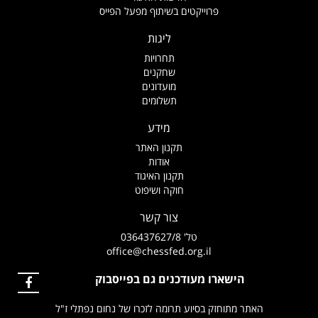
פרוייקטים בשיתוף מפעל הפייס
ליגות
תחרויות
שחקנים
מועדונים
תשלומים
מידע
תקנון האתר
אודות
תקנון האיגוד
חוקה ושיפוט
צור קשר
טל' 036437627/8
office@chessfed.org.il
הישארו מעודכנים גם בפייסבוק
האתר מתוחזק בסיוע תרומה לזכרו של נחום נפתלי ז"ל