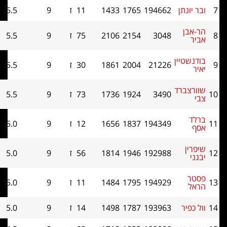
יונתן
194662
1765
1433
11
ז
9
5.5
0
אבן
3048
2154
2106
75
ז
9
5.5
0
ר
שטיין
21226
2004
1861
30
ז
9
5.5
0
רצברד
3490
1924
1736
73
ז
9
5.5
0
ד
194349
1837
1656
12
ז
9
5.0
0
ין
192988
1946
1814
56
ז
9
5.0
0
י
ר
194929
1795
1484
11
ז
9
5.0
0
ל
כפיר
193963
1787
1498
14
ז
9
5.0
0