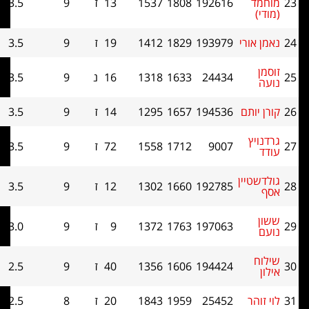
מד
192616
1808
1537
13
ז
9
3.5
0
י)
 אורי
193979
1829
1412
19
ז
9
3.5
0
ן
24434
1633
1318
16
נ
9
3.5
0
ה
 יותם
194536
1657
1295
14
ז
9
3.5
0
ויץ
9007
1712
1558
72
ז
9
3.5
0
ד
שטיין
192785
1660
1302
12
ז
9
3.5
0
ן
197063
1763
1372
9
ז
9
3.0
0
ם
וח
194424
1606
1356
40
ז
9
2.5
0
ן
זוהר
25452
1959
1843
20
ז
8
2.5
0