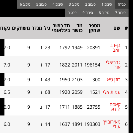
מפגש
מספר
מד
מד כושר
גיל
מגדר
משחקים
נקודות
ראש
שחקן
כושר
בינלאומי
בראש
דב
20891
1949
1792
23
ז
9
7.0
2
יאלי
196154
2011
1822
17
ז
9
7.0
1
 גיא
300
2103
1950
43
ז
9
7.0
0
ת אלי
1521
2059
1920
68
ז
9
6.5
0
ם
23755
1885
1711
17
נ
9
6.0
0
א
וביץ'
193303
1891
1637
14
ז
9
6.0
0