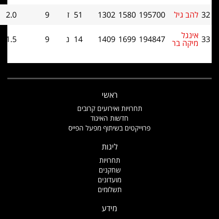
 גיל
195700
1580
1302
51
ז
9
2.0
0
גל
194847
1699
1409
14
נ
9
1.5
0
ה בר
ראשי
תחרויות ואירועים קרובים
חדשות האיגוד
פרוייקטים בשיתוף מפעל הפייס
ליגות
תחרויות
שחקנים
מועדונים
תשלומים
מידע