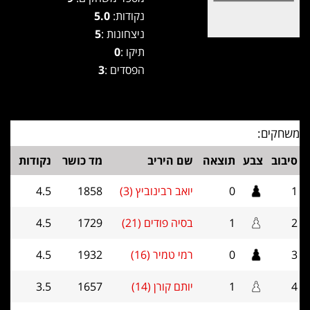
נקודות:
5.0
ניצחונות :
5
תיקו :
0
הפסדים :
3
משחקים:
סיבוב
צבע
תוצאה
שם היריב
מד כושר
נקודות
1
0
יואב רבינוביץ (3)
1858
4.5
2
1
בסיה פודים (21)
1729
4.5
3
0
רמי טמיר (16)
1932
4.5
4
1
יותם קורן (14)
1657
3.5