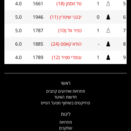
5
1
טל זוסמן (18)
1661
4.0
6
0
יבגני שיפרין (11)
1946
5.0
7
1
כפיר וול (10)
1787
5.0
8
-
הודא קאסם (24)
1885
6.0
9
1
עומרי ספיר (12)
1789
4.0
ראשי
תחרויות ואירועים קרובים
חדשות האיגוד
פרוייקטים בשיתוף מפעל הפייס
ליגות
תחרויות
שחקנים