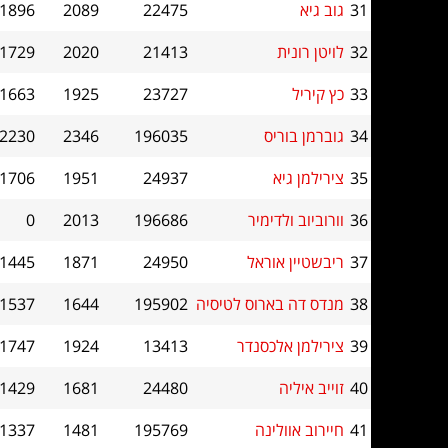
31
גוב גיא
22475
2089
1896
32
לויטן רונית
21413
2020
1729
33
כץ קיריל
23727
1925
1663
34
גוברמן בוריס
196035
2346
2230
35
צירילמן גיא
24937
1951
1706
36
וורוביוב ולדימיר
196686
2013
0
37
ריבשטיין אוראל
24950
1871
1445
38
מנדס דה בארוס לטיסיה
195902
1644
1537
39
צירילמן אלכסנדר
13413
1924
1747
40
זוייב איליה
24480
1681
1429
41
חיירוב אוולינה
195769
1481
1337