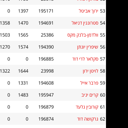
53
ירוך אביטל
195171
1397
0
54
סטרונגין דניאל
194691
1470
1358
55
וולדמן-בלנק מקס
25386
1565
1503
56
שיפרין יונתן
194390
1574
1270
57
סקלאר לרי דוד
196885
0
0
58
לויטן ירון
23998
1644
1322
59
פרבר אייל
194608
1331
0
60
קרים יניב
195947
1483
0
61
קורובין גלעד
196879
0
0
62
גרקושה דוד
196874
0
0