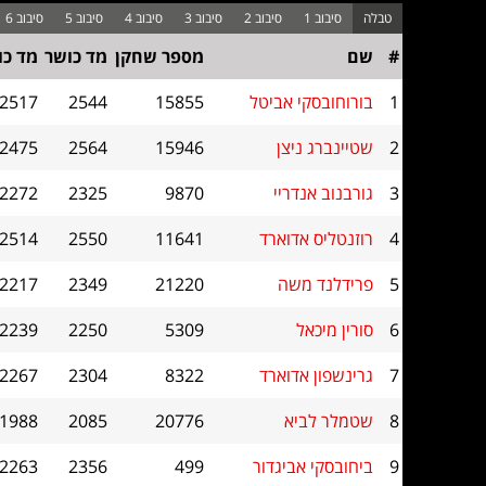
#
שם
מספר שחקן
מד כושר
מד כו
1
בורוחובסקי אביטל
15855
2544
2517
2
שטיינברג ניצן
15946
2564
2475
3
גורבנוב אנדריי
9870
2325
2272
4
רוזנטליס אדוארד
11641
2550
2514
5
פרידלנד משה
21220
2349
2217
6
סורין מיכאל
5309
2250
2239
7
גרינשפון אדוארד
8322
2304
2267
8
שטמלר לביא
20776
2085
1988
9
ביחובסקי אביגדור
499
2356
2263