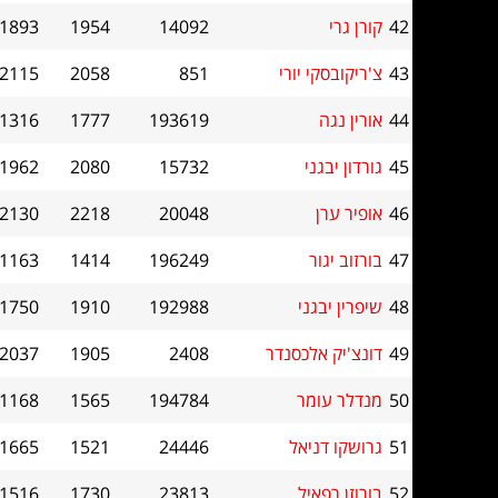
42
קורן גרי
14092
1954
1893
43
צ'ריקובסקי יורי
851
2058
2115
44
אורין נגה
193619
1777
1316
45
גורדון יבגני
15732
2080
1962
46
אופיר ערן
20048
2218
2130
47
בורזוב יגור
196249
1414
1163
48
שיפרין יבגני
192988
1910
1750
49
דונצ'יק אלכסנדר
2408
1905
2037
50
מנדלר עומר
194784
1565
1168
51
גרושקו דניאל
24446
1521
1665
52
בורוזן רפאיל
23813
1730
1516