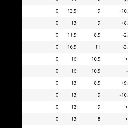
0
13.5
9
+10.
0
13
9
+8
0
11.5
8.5
-2
0
16.5
11
-3
0
16
10.5
+
0
16
10.5
0
13
8.5
+9
0
13
9
-10
0
12
9
+
0
13
8
+