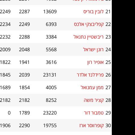
21
לובין בוריס
13609
2287
2249
22
קפליבצקי אלכס
6393
2249
2234
23
ריבשטיין נתנאל
3384
2288
2232
24
רונן ישראל
5568
2048
2009
25
אופיר רון
3616
1941
1822
26
פרידלנד אלדר
23131
2039
1845
27
ממן עמנואל
4005
1854
1689
28
קציר משה
8252
2182
2182
29
טמבור דור
23220
1789
0
30
קופרווסר ארז
19755
2290
1906