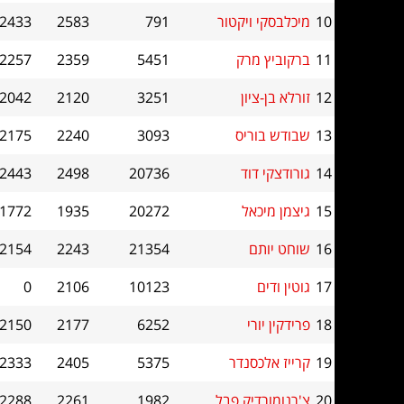
10
מיכלבסקי ויקטור
791
2583
2433
11
ברקוביץ מרק
5451
2359
2257
12
זורלא בן-ציון
3251
2120
2042
13
שבודש בוריס
3093
2240
2175
14
גורודצקי דוד
20736
2498
2443
15
גיצמן מיכאל
20272
1935
1772
16
שוחט יותם
21354
2243
2154
17
גוטין ודים
10123
2106
0
18
פרידקין יורי
6252
2177
2150
19
קרייז אלכסנדר
5375
2405
2333
20
צ'רנומורדיק פבל
1982
2261
2288