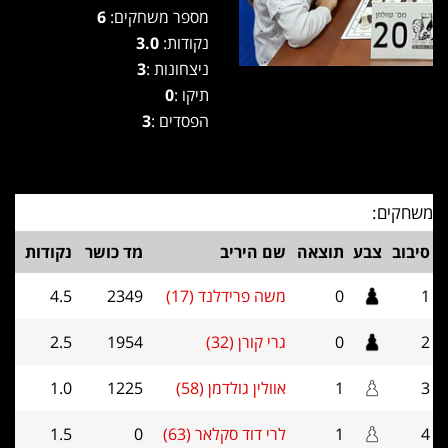
מספר משחקים:
6
נקודות:
3.0
ניצחונות :
3
תיקו :
0
הפסדים :
3
משחקים:
סיבוב
צבע
תוצאה
שם היריב
מד כושר
נקודות
1
0
משה פרידלנד (17)
2349
4.5
2
0
גרי קורן (32)
1954
2.5
3
1
אוולין גולדמן (58)
1225
1.0
4
1
לרי דוד סקלאר (63)
0
1.5