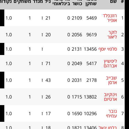
גיל
מגדר
משחקים
נקודות
בוכהולץ
שחקן
כושר
בינלאומי
לד
5469
2109
0
21
ז
1
1.0
0
9619
2056
0
20
ז
1
1.0
0
 יוסף
13456
2131
0
ז
1
1.0
0
יץ
5417
2049
0
71
ז
1
1.0
0
ם
ב
2178
2031
0
43
ז
1
1.0
0
וב
13802
1715
0
26
ז
1
1.0
0
ום
10296
1690
0
17
ז
1
1.0
0
י
יגאל
13406
1821
0
18
ז
1
1.0
0