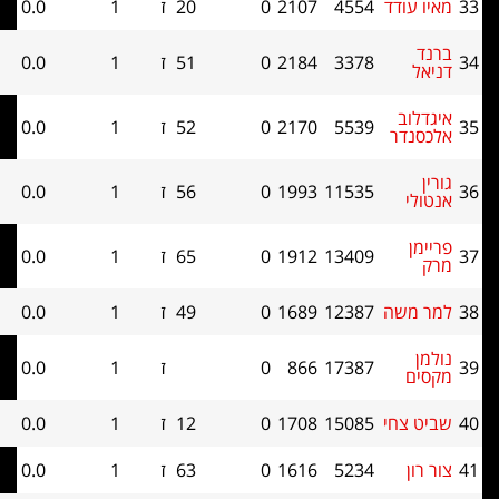
עודד
4554
2107
0
20
ז
1
0.0
0
3378
2184
0
51
ז
1
0.0
0
וב
5539
2170
0
52
ז
1
0.0
0
נדר
11535
1993
0
56
ז
1
0.0
0
י
ן
13409
1912
0
65
ז
1
0.0
0
משה
12387
1689
0
49
ז
1
0.0
0
17387
866
0
ז
1
0.0
0
ם
 צחי
15085
1708
0
12
ז
1
0.0
0
ון
5234
1616
0
63
ז
1
0.0
0