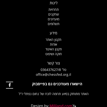
ליגות
תחרויות
שחקנים
מועדונים
תשלומים
מידע
תקנון האתר
אודות
תקנון האיגוד
חוקה ושיפוט
צור קשר
טל' 036437627/8
office@chessfed.org.il
הישארו מעודכנים גם בפייסבוק
האתר מתוחזק בסיוע תרומה לזכרו של נחום נפתלי ז"ל
Design by
Mililand.com
🦄