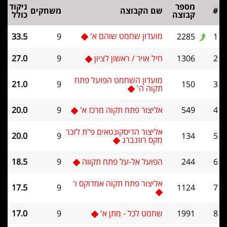
מספר
ניקוד
#
שם הקבוצה
משחקים
קבוצה
כולל
מועדון שחמט שוהם א'
33.5
9
2285
1
2
1306
חיל אויר / ראשון לציון
9
27.0
מועדון השחמט הפועל פתח
21.0
9
150
3
תקוה ה'
4
549
אליצור פתח תקוה מרכז א'
9
20.0
אליצור הדיסקונטאים פ"ת לזכר
20.0
9
134
5
מקס רוזנברג
6
244
הפועל אל-על פתח תקווה
9
18.5
אליצור פתח תקוה אמדוקס ו'
17.5
9
1124
7
8
1991
שחמט לכל - מתן א'
9
17.0