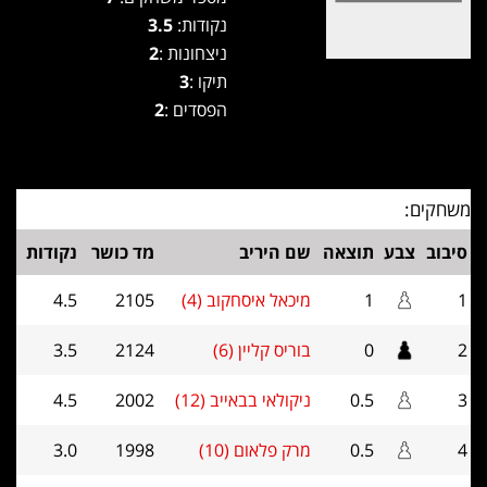
נקודות:
3.5
ניצחונות :
2
תיקו :
3
הפסדים :
2
משחקים:
סיבוב
צבע
תוצאה
שם היריב
מד כושר
נקודות
1
1
מיכאל איסחקוב (4)
2105
4.5
2
0
בוריס קליין (6)
2124
3.5
3
0.5
ניקולאי בבאייב (12)
2002
4.5
4
0.5
מרק פלאום (10)
1998
3.0