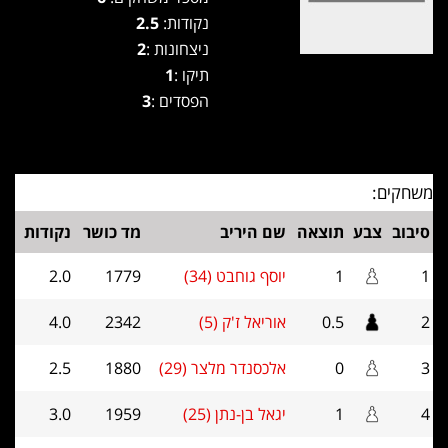
נקודות:
2.5
ניצחונות :
2
תיקו :
1
הפסדים :
3
משחקים:
סיבוב
צבע
תוצאה
שם היריב
מד כושר
נקודות
1
1
יוסף גוחבט (34)
1779
2.0
2
0.5
אוריאל ז'ק (5)
2342
4.0
3
0
אלכסנדר מלצר (29)
1880
2.5
4
1
יגאל בן-נתן (25)
1959
3.0