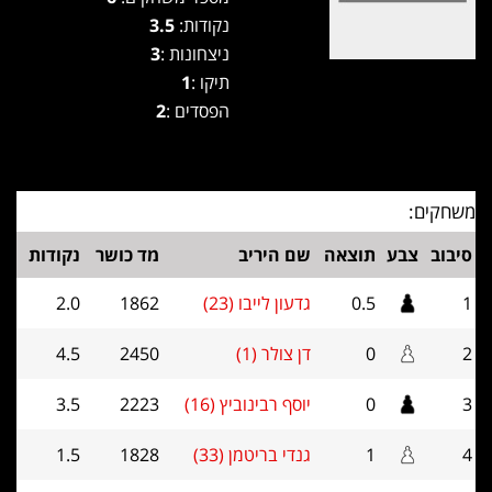
נקודות:
3.5
ניצחונות :
3
תיקו :
1
הפסדים :
2
משחקים:
סיבוב
צבע
תוצאה
שם היריב
מד כושר
נקודות
1
0.5
גדעון לייבו (23)
1862
2.0
2
0
דן צולר (1)
2450
4.5
3
0
יוסף רבינוביץ (16)
2223
3.5
4
1
גנדי בריטמן (33)
1828
1.5