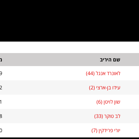
שם היריב
מ
לאונרד אנגל (44)
9
עידו בן-ארצי (2)
2
שון לויטן (6)
1
לב טוקר (33)
8
יורי פרידקין (7)
0