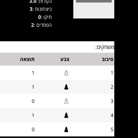
נקודות:
3.0
ניצחונות :
3
תיקו :
0
הפסדים :
2
משחקים:
סיבוב
צבע
תוצאה
1
1
1
2
0
3
1
4
0
5