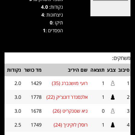
נקודות:
4.0
ניצחונות :
4
תיקו :
0
הפסדים :
1
משחקים:
סיבוב
צבע
תוצאה
שם היריב
מד כושר
נקודות
1
1
רועי מושנברג (35)
1429
2.0
2
1
אלכסנדר דונצ'יק (22)
1778
3.0
3
0
גיא שטנקריט (26)
1678
3.0
4
1
רוסלן לוקיניך (24)
1749
2.5