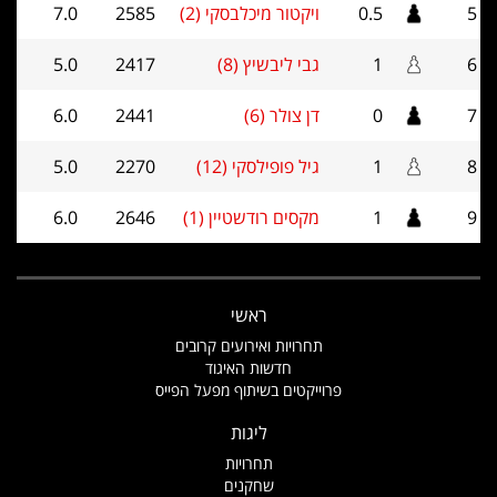
5
0.5
ויקטור מיכלבסקי (2)
2585
7.0
6
1
גבי ליבשיץ (8)
2417
5.0
7
0
דן צולר (6)
2441
6.0
8
1
גיל פופילסקי (12)
2270
5.0
9
1
מקסים רודשטיין (1)
2646
6.0
ראשי
תחרויות ואירועים קרובים
חדשות האיגוד
פרוייקטים בשיתוף מפעל הפייס
ליגות
תחרויות
שחקנים