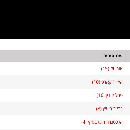
שם היריב
אורי זק (19)
איליה קארפ (10)
פבל קונין (16)
גבי ליבשיץ (8)
אלכסנדר מיכלבסקי (4)