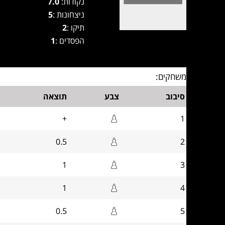
נקודות:
7.0
ניצחונות :
5
תיקו :
2
הפסדים :
1
משחקים:
סיבוב
צבע
תוצאה
+
1
0.5
2
1
3
1
4
0.5
5