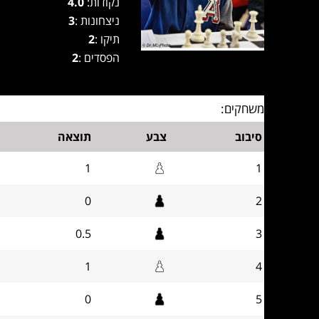
נקודות:
4.0
ניצחונות :
3
תיקו :
2
הפסדים :
2
משחקים:
סיבוב
צבע
תוצאה
1
1
0
2
0.5
3
1
4
0
5