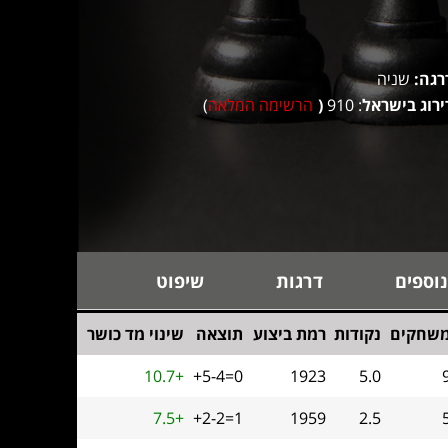
רגה:
שניה
ירוג בישראל
: 910
(
הרשימה המלאה
)
נוספים
דרגות
שיפוט
שחקים
נקודות
רמת ביצוע
תוצאה
שינוי מד כושר
10.7+
+5-4=0
1923
5.0
7.5+
+2-2=1
1959
2.5