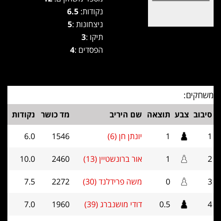
נקודות:
6.5
ניצחונות :
5
תיקו :
3
הפסדים :
4
משחקים:
סיבוב
צבע
תוצאה
שם היריב
מד כושר
נקודות
1
1
יונתן חן (6)
1546
6.0
2
1
אור ברונשטיין (13)
2460
10.0
3
0
משה פרידלנד (30)
2272
7.5
4
0.5
דודי מושנברג (39)
1960
7.0