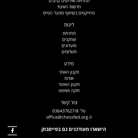
תחרויות ואירועים קרובים
חדשות האיגוד
פרוייקטים בשיתוף מפעל הפייס
ליגות
תחרויות
שחקנים
מועדונים
תשלומים
מידע
תקנון האתר
אודות
תקנון האיגוד
חוקה ושיפוט
צור קשר
טל' 036437627/8
office@chessfed.org.il
הישארו מעודכנים גם בפייסבוק