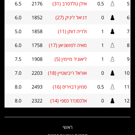
5
0.5
אילן גולדפרב (31)
2176
6.5
6
0
דניאל ליניק (27)
1852
6.0
7
1
ולריה דותן (11)
1858
5.0
8
1
מאיה לפושניאן (17)
1758
6.0
9
1
ליאוניד מיימין (5)
1908
7.5
10
0
אוראל ריבשטיין (18)
2203
7.0
11
0.5
סמיון דבויריס (16)
2493
8.0
12
0
אלכסנדר כספי (14)
2322
8.0
ראשי