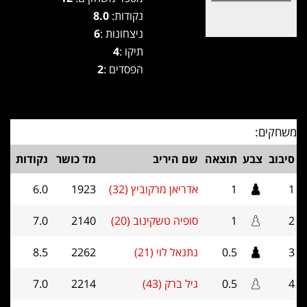
נקודות:
8.0
ניצחונות :
6
תיקו :
4
הפסדים :
2
משחקים:
סיבוב
צבע
תוצאה
שם היריב
מד כושר
נקודות
1
1
אדריאן מרקוביץ (32)
1923
6.0
2
1
סופיה טשקינוב (20)
2140
7.0
3
0.5
נתנאל לוי (21)
2262
8.5
4
0.5
גיל ברק (43)
2214
7.0