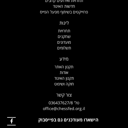
תחרויות ואירועים קרובים
חדשות האיגוד
פרוייקטים בשיתוף מפעל הפייס
ליגות
תחרויות
שחקנים
מועדונים
תשלומים
מידע
תקנון האתר
אודות
תקנון האיגוד
חוקה ושיפוט
צור קשר
טל' 036437627/8
office@chessfed.org.il
הישארו מעודכנים גם בפייסבוק