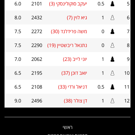
5
0.5
יעקב סוקולינסקי (3)
2101
6.0
6
1
גיא לוין (7)
2432
8.0
7
0
משה פרידלנד (30)
2272
7.5
8
0
נתנאל ריבשטיין (19)
2290
7.5
9
1
יוני לייב (23)
2062
7.0
10
1
יואב דוכן (37)
2195
6.5
11
0.5
דניאל ורדי (33)
2108
6.5
12
1
דן צולר (38)
2496
9.0
ראשי