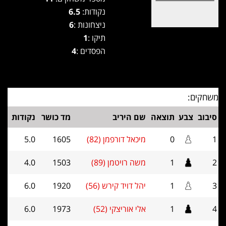
נקודות:
6.5
ניצחונות :
6
תיקו :
1
הפסדים :
4
משחקים:
סיבוב
צבע
תוצאה
שם היריב
מד כושר
נקודות
1
0
מיכאל דורפמן (82)
1605
5.0
2
1
משה רויטמן (89)
1503
4.0
3
1
יהל דויד קירש (56)
1920
6.0
4
1
אלי אוריצקי (52)
1973
6.0