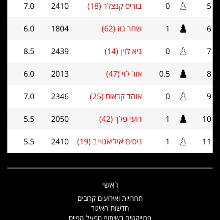
5
0
בוריס קנצלר (18)
2410
7.0
6
1
שחר גוז (62)
1804
6.0
7
0
גיא לוין (14)
2439
8.5
8
0.5
אור לוי (47)
2013
6.0
9
0
אוהד קראוס (25)
2346
7.0
10
1
רועי פלך (42)
2050
5.5
11
1
ניסים איליאגוייב (19)
2410
5.5
ראשי
תחרויות ואירועים קרובים
חדשות האיגוד
פרוייקטים בשיתוף מפעל הפייס