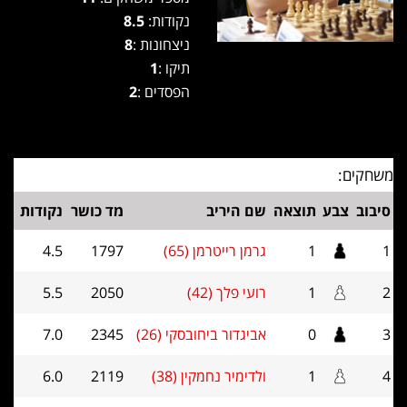
נקודות:
8.5
ניצחונות :
8
תיקו :
1
הפסדים :
2
משחקים:
סיבוב
צבע
תוצאה
שם היריב
מד כושר
נקודות
1
1
גרמן רייטרמן (65)
1797
4.5
2
1
רועי פלך (42)
2050
5.5
3
0
אביגדור ביחובסקי (26)
2345
7.0
4
1
ולדימיר נחמקין (38)
2119
6.0