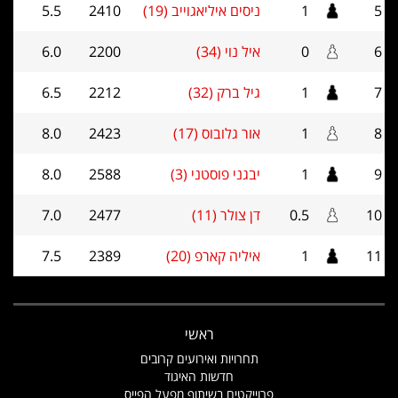
5
1
ניסים איליאגוייב (19)
2410
5.5
6
0
איל נוי (34)
2200
6.0
7
1
גיל ברק (32)
2212
6.5
8
1
אור גלובוס (17)
2423
8.0
9
1
יבגני פוסטני (3)
2588
8.0
10
0.5
דן צולר (11)
2477
7.0
11
1
איליה קארפ (20)
2389
7.5
ראשי
תחרויות ואירועים קרובים
חדשות האיגוד
פרוייקטים בשיתוף מפעל הפייס