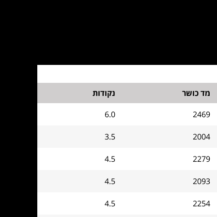
מד כושר
נקודות
6.0
2469
3.5
2004
4.5
2279
4.5
2093
4.5
2254