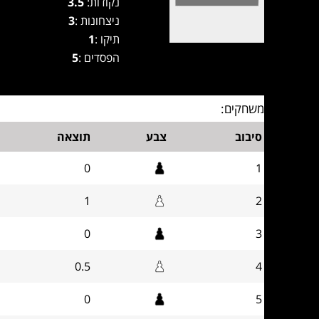
נקודות:
3.5
ניצחונות :
3
תיקו :
1
הפסדים :
5
משחקים:
סיבוב
צבע
תוצאה
0
1
1
2
0
3
0.5
4
0
5