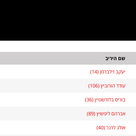
שם היריב
יעקב זילברמן (14)
עודד הורוביץ (106)
בוריס בלודשטיין (36)
אברהם ליפשיץ (89)
אולג לרנר (40)