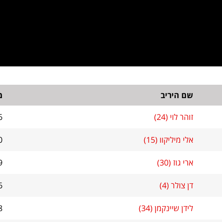
שם היריב
מ
זוהר לוי (24)
6
אלי מיליקוו (15)
0
ארי גוז (30)
9
דן צולר (4)
6
לידן שיינקמן (34)
8