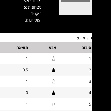
נקודות:
5.5
ניצחונות :
5
תיקו :
1
הפסדים :
3
משחקים:
סיבוב
צבע
תוצאה
1
1
0.5
2
1
3
0
4
1
5