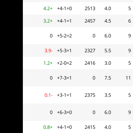
4.2+
+4-1=0
2513
4.0
5
3.2+
+4-1=1
2457
4.5
6
0
+5-2=2
0
6.0
9
3.9-
+5-3=1
2327
5.5
9
1.2+
+2-0=2
2416
3.0
5
0
+7-3=1
0
7.5
11
0.1-
+3-1=1
2375
3.5
5
0
+6-3=0
0
6.0
9
0.8+
+4-1=0
2415
4.0
5