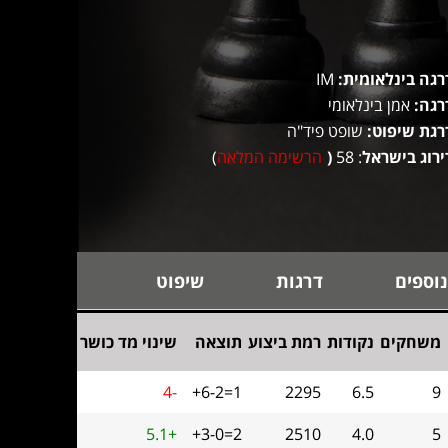
רגה בינלאומית:
IM
רגה:
אמן בינלאומי
רגת שיפוט:
שופט פיד"ה
ירוג בישראל
: 58
(
הרשימה המלאה
)
נוספים
דרגות
שיפוט
משחקים
נקודות
רמת ביצוע
תוצאה
שינוי מד כושר
4-
+6-2=1
2295
6.5
9
5.1+
+3-0=2
2510
4.0
5