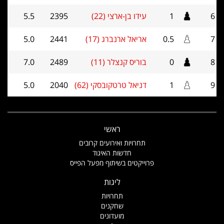
6
1
עידו בן-ארצי (22)
2395
5.5
7
0.5
אריאל ארנברג (17)
2441
5.0
8
0
בוריס קנצלר (11)
2489
7.0
9
1
דניאל טרטקובסקי (62)
2040
5.0
ראשי
תחרויות ואירועים קרובים
חדשות האיגוד
פרוייקטים בשיתוף מפעל הפייס
ליגות
תחרויות
שחקנים
מועדונים