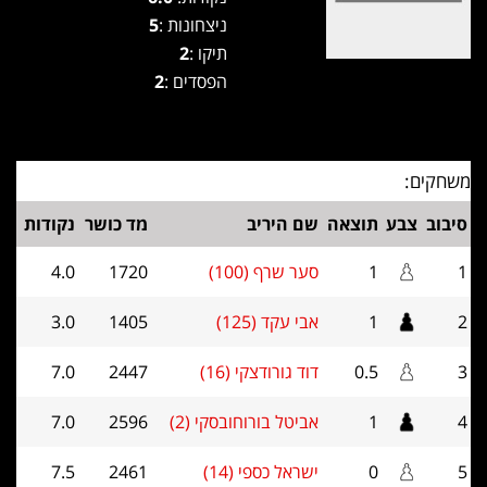
ניצחונות :
5
תיקו :
2
הפסדים :
2
משחקים:
סיבוב
צבע
תוצאה
שם היריב
מד כושר
נקודות
1
1
סער שרף (100)
1720
4.0
2
1
אבי עקד (125)
1405
3.0
3
0.5
דוד גורודצקי (16)
2447
7.0
4
1
אביטל בורוחובסקי (2)
2596
7.0
5
0
ישראל כספי (14)
2461
7.5