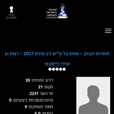
כניסה
לשחקנים
תחרות הבזק - פסטיבל ע"ש דב פורת 2017 - רמת גן
אודי וייסבוך
דירוג התחלתי
35
מקום:
21
מד כושר
2231
פרפורמנס(רמת ביצועים):
0
מספר משחקים:
9
נקודות:
6.0