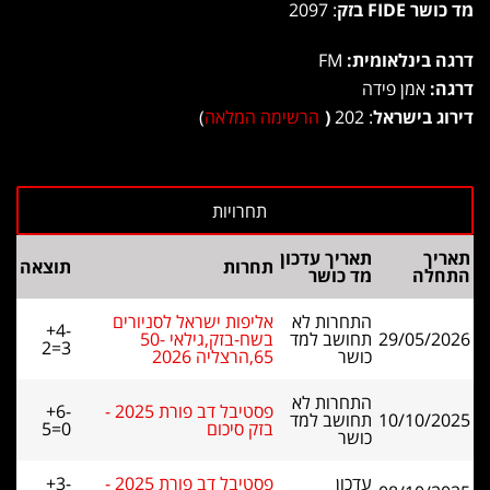
מד כושר FIDE בזק
: 2097
דרגה בינלאומית:
FM
דרגה:
אמן פידה
דירוג בישראל
: 202
(
הרשימה המלאה
)
תאריך
תאריך עדכון
תחרות
תוצאה
התחלה
מד כושר
התחרות לא
אליפות ישראל לסניורים
+4-
29/05/2026
תחושב למד
בשח-בזק,גילאי 50-
2=3
כושר
65,הרצליה 2026
התחרות לא
פסטיבל דב פורת 2025 -
+6-
10/10/2025
תחושב למד
בזק סיכום
5=0
כושר
עדכון
פסטיבל דב פורת 2025 -
+3-