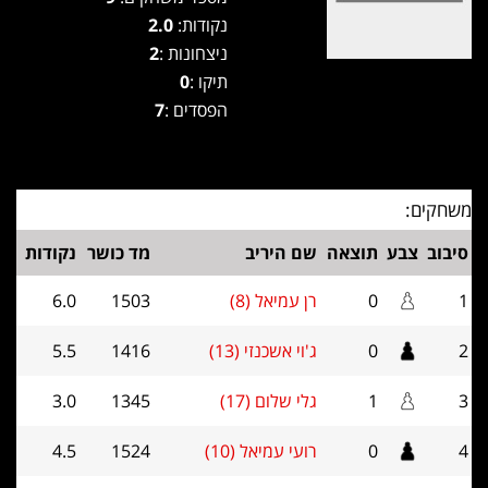
נקודות:
2.0
ניצחונות :
2
תיקו :
0
הפסדים :
7
משחקים:
סיבוב
צבע
תוצאה
שם היריב
מד כושר
נקודות
1
0
רן עמיאל (8)
1503
6.0
2
0
ג'וי אשכנזי (13)
1416
5.5
3
1
גלי שלום (17)
1345
3.0
4
0
רועי עמיאל (10)
1524
4.5