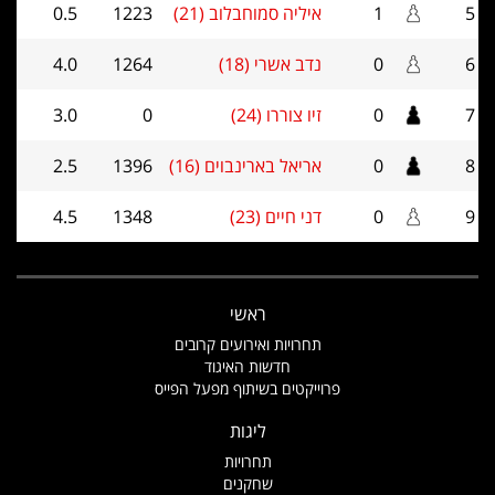
5
1
איליה סמוחבלוב (21)
1223
0.5
6
0
נדב אשרי (18)
1264
4.0
7
0
זיו צוררו (24)
0
3.0
8
0
אריאל בארינבוים (16)
1396
2.5
9
0
דני חיים (23)
1348
4.5
ראשי
תחרויות ואירועים קרובים
חדשות האיגוד
פרוייקטים בשיתוף מפעל הפייס
ליגות
תחרויות
שחקנים