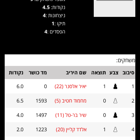
נקודות:
4.5
ניצחונות :
4
תיקו :
1
הפסדים :
4
משחקים:
סיבוב
צבע
תוצאה
שם היריב
מד כושר
נקודות
1
1
יאיר אלסנר (22)
0
6.0
2
0
מחמוד חטיב (5)
1593
6.5
3
0
שיר בר-טל (11)
1497
4.0
4
1
אלדד קליין (20)
1223
2.0