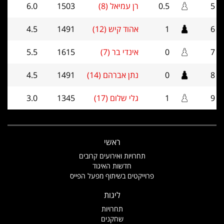
5
0.5
רן עמיאל (8)
1503
6.0
6
1
אהוד קיש (12)
1491
4.5
7
0
אינדי בר (7)
1615
5.5
8
0
נתן אברהם (14)
1491
4.5
9
1
גלי שלום (17)
1345
3.0
ראשי
תחרויות ואירועים קרובים
חדשות האיגוד
פרוייקטים בשיתוף מפעל הפייס
ליגות
תחרויות
שחקנים