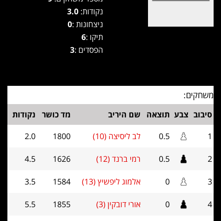
נקודות:
3.0
ניצחונות :
0
תיקו :
6
הפסדים :
3
משחקים:
סיבוב
צבע
תוצאה
שם היריב
מד כושר
נקודות
1
0.5
לב ליסיצה (10)
1800
2.0
2
0.5
רמי ברנד (12)
1626
4.5
3
0
אלמוג ליפשיץ (13)
1584
3.5
4
0
אורי דובקין (3)
1855
5.5