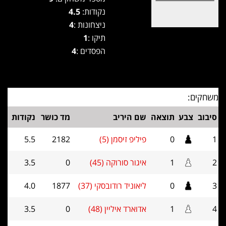
נקודות:
4.5
ניצחונות :
4
תיקו :
1
הפסדים :
4
משחקים:
סיבוב
צבע
תוצאה
שם היריב
מד כושר
נקודות
1
0
פיליפ זיסמן (5)
2182
5.5
2
1
איגור סורוקה (45)
0
3.5
3
0
ליאוניד רודובסקי (37)
1877
4.0
4
1
אדוארד איליין (48)
0
3.5