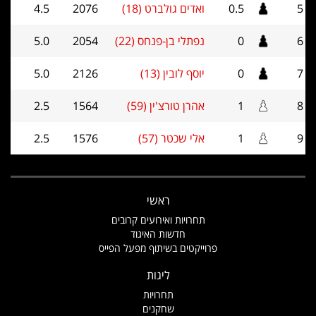
5
0.5
ואדים גולברט (18)
2076
4.5
6
0
נפתלי בן-פנחס (22)
2054
5.0
7
0
יוסף לובין (13)
2126
5.0
8
1
אהרן טורצ'ין (59)
1564
2.5
9
1
אלי שכטר (57)
1576
2.5
ראשי
תחרויות ואירועים קרובים
חדשות האיגוד
פרוייקטים בשיתוף מפעל הפייס
ליגות
תחרויות
שחקנים