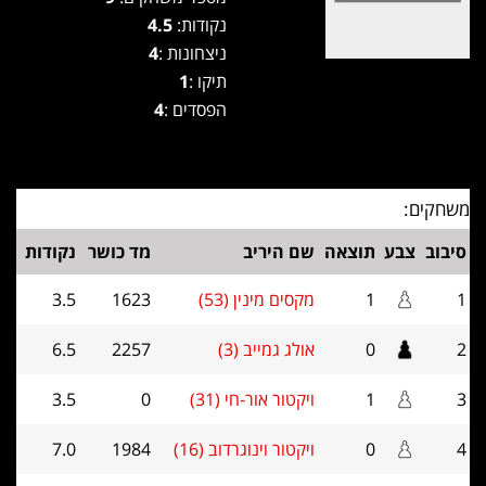
נקודות:
4.5
ניצחונות :
4
תיקו :
1
הפסדים :
4
משחקים:
סיבוב
צבע
תוצאה
שם היריב
מד כושר
נקודות
1
1
מקסים מינין (53)
1623
3.5
2
0
אולג גמייב (3)
2257
6.5
3
1
ויקטור אור-חי (31)
0
3.5
4
0
ויקטור וינוגרדוב (16)
1984
7.0