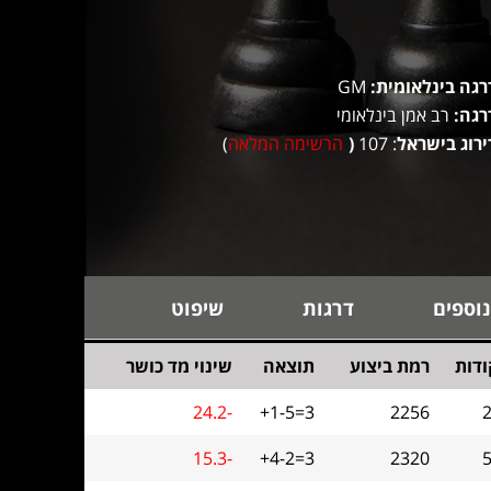
רגה בינלאומית:
GM
רגה:
רב אמן בינלאומי
ירוג בישראל
: 107
(
הרשימה המלאה
)
נוספים
דרגות
שיפוט
ודות
רמת ביצוע
תוצאה
שינוי מד כושר
24.2-
+1-5=3
2256
2
15.3-
+4-2=3
2320
5