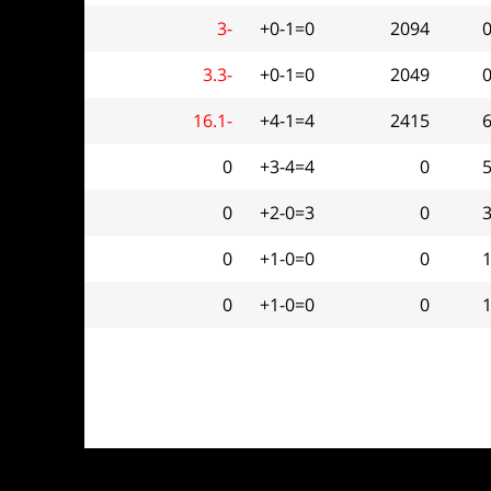
3-
+0-1=0
2094
0
3.3-
+0-1=0
2049
0
16.1-
+4-1=4
2415
6
0
+3-4=4
0
5
0
+2-0=3
0
3
0
+1-0=0
0
1
0
+1-0=0
0
1