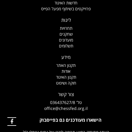
חדשות האיגוד
פרוייקטים בשיתוף מפעל הפייס
ליגות
תחרויות
שחקנים
מועדונים
תשלומים
מידע
תקנון האתר
אודות
תקנון האיגוד
חוקה ושיפוט
צור קשר
טל' 036437627/8
office@chessfed.org.il
הישארו מעודכנים גם בפייסבוק