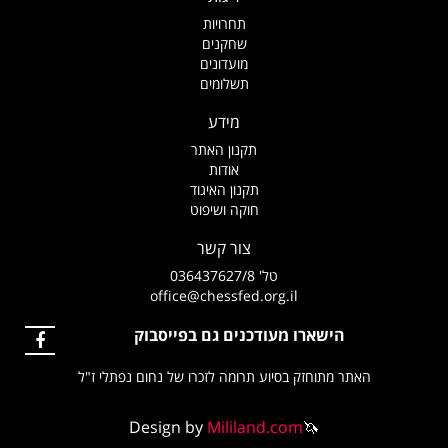
תחרויות
שחקנים
מועדונים
תשלומים
מידע
תקנון האתר
אודות
תקנון האיגוד
חוקה ושיפוט
צור קשר
טל' 036437627/8
office@chessfed.org.il
הישארו מעודכנים גם בפייסבוק
האתר מתוחזק בסיוע תרומה לזכרו של נחום נפתלי ז"ל
Design by
Mililand.com
🦄