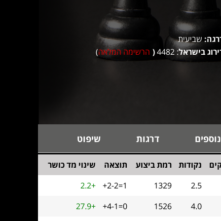
רגה:
שביעית
ירוג בישראל
: 4482
(
הרשימה המלאה
)
נוספים
דרגות
שיפוט
ים
נקודות
רמת ביצוע
תוצאה
שינוי מד כושר
2.2+
+2-2=1
1329
2.5
27.9+
+4-1=0
1526
4.0