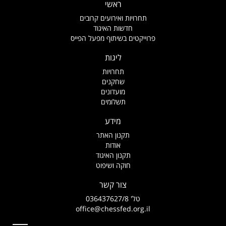
ראשי
תחרויות ואירועים קרובים
חדשות האיגוד
פרוייקטים בשיתוף מפעל הפייס
ליגות
תחרויות
שחקנים
מועדונים
תשלומים
מידע
תקנון האתר
אודות
תקנון האיגוד
חוקה ושיפוט
צור קשר
טל' 036437627/8
office@chessfed.org.il