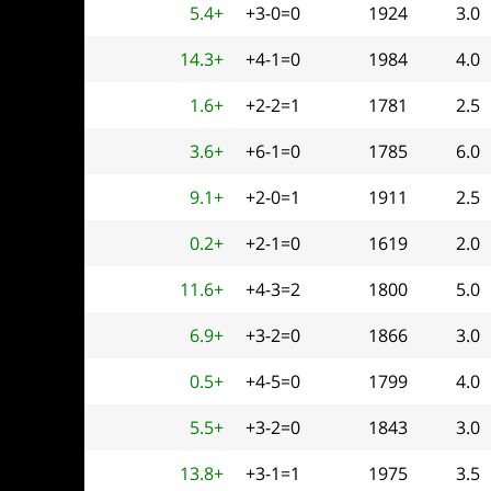
5.4+
+3-0=0
1924
3.0
14.3+
+4-1=0
1984
4.0
1.6+
+2-2=1
1781
2.5
3.6+
+6-1=0
1785
6.0
9.1+
+2-0=1
1911
2.5
0.2+
+2-1=0
1619
2.0
11.6+
+4-3=2
1800
5.0
6.9+
+3-2=0
1866
3.0
0.5+
+4-5=0
1799
4.0
5.5+
+3-2=0
1843
3.0
13.8+
+3-1=1
1975
3.5