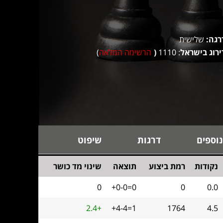
רגה:
שלישית
ירוג בישראל
: 1110
(
הרשימה המלאה
)
נוספים
דרגות
שיפוט
נקודות
רמת ביצוע
תוצאה
שינוי מד כושר
0
+0-0=0
0
0.0
2.4+
+4-4=1
1764
4.5