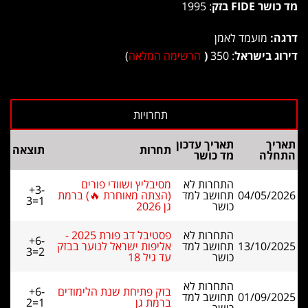
מד כושר FIDE בזק
: 1995
דרגה:
מועמד לאמן
דירוג בישראל
: 350
(
הרשימה המלאה
)
תאריך
תאריך עדכון
תחרות
תוצאה
התחלה
מד כושר
התחרות לא
מסיבליץ ושוודי פורים
+3-
04/05/2026
תחושב למד
(הצתה מאוחרת 🔥) ברמת
3=1
כושר
גן 2026
התחרות לא
פסטיבל דב פורת 2025 -
+6-
13/10/2025
תחושב למד
אליפות ישראל לנוער בבזק
3=2
כושר
עד גיל 18
התחרות לא
בזק פתיחת שנת הלימודים
+6-
01/09/2025
תחושב למד
ברמת גן
2=1