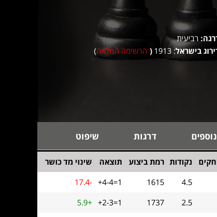
רגה:
רביעית
ירוג בישראל
: 1913
(
הרשימה המלאה
)
נוספים
דרגות
שיפוט
קים
נקודות
רמת ביצוע
תוצאה
שינוי מד כושר
17.4-
+4-4=1
1615
4.5
5.9+
+2-3=1
1737
2.5