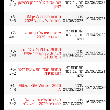
+7-
02/06/2025
תחושב למד
שמואל 'דוגו' פרידמן בראשון
2=2
כושר
לציון
עדכון
תחרות סגורה לציון IM
+3-
19/04/2025
01/06/2025
בנתניה ע"ש דקל 2025
3=3
התחרות לא
אליפות ישראל הפתוחה
+7-
17/04/2025
תחושב למד
בשח-בזק 2025
4=1
כושר
תחרות שח מהיר לזכרו של
עדכון
+3-
29/03/2025
אברהם פלדקליין ראשית
3=0
01/04/2025
מעל 2100
התחרות לא
תחרות הבזק התשיעית לזכר
+6-
29/06/2021
תחושב למד
דוגו פרידמן
3=2
כושר
עדכון
Elitzur GM Winter 2020
+1-
13/12/2020
4=3
A
01/05/2021
עדכון
חצי גמר אליפות ישראל
+3-
16/08/2020
02/10/2020
לבוגרים 2020 - ראשל"צ
3=2