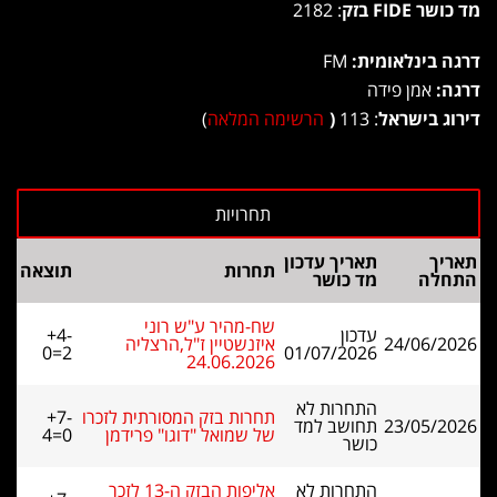
מד כושר FIDE בזק
: 2182
דרגה בינלאומית:
FM
דרגה:
אמן פידה
דירוג בישראל
: 113
(
הרשימה המלאה
)
תאריך
תאריך עדכון
תחרות
תוצאה
התחלה
מד כושר
שח-מהיר ע"ש רוני
עדכון
+4-
24/06/2026
איזנשטיין ז"ל,הרצליה
0=2
01/07/2026
24.06.2026
התחרות לא
תחרות בזק המסורתית לזכרו
+7-
23/05/2026
תחושב למד
של שמואל "דוגו" פרידמן
4=0
כושר
התחרות לא
אליפות הבזק ה-13 לזכר