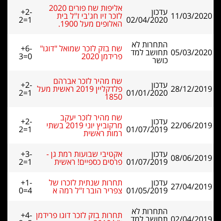
אליפות שח פורים 2020
עדכון
+2-
11/03/2020
לזכר זיו חג'בי ז"ל בית
2=1
02/04/2020
האלופים מעל 1900.
התחרות לא
שח בזק לזכר שמואל "דוגו"
+6-
05/03/2020
תחושב למד
פרידמן 2020
3=0
כושר
שח מהיר לזכר אברהם
עדכון
+2-
28/12/2019
פלדקליין 2019 ראשית מעל
2=1
01/01/2020
1850
שח מהיר לזכר יעקב
עדכון
+2-
22/06/2019
מרקוביץ יוני 2019 בשתי
2=1
01/07/2019
רמות ראשית
עדכון
אקטיבי שבועות רמת גן -
+3-
08/06/2019
01/07/2019
פרסים כספיים! ראשית
2=1
עדכון
תחרות שנתית לזכרו של
+1-
27/04/2019
01/05/2019
צפריר הובר ז"ל רמה א
0=4
התחרות לא
תחרות בזק לזכר דוגו פרידמן
+4-
02/04/2019
תחושב למד