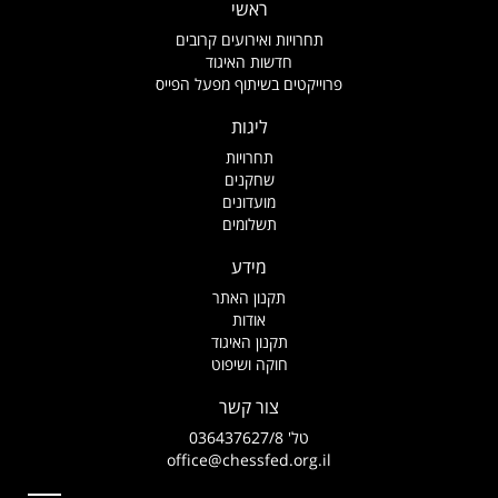
ראשי
תחרויות ואירועים קרובים
חדשות האיגוד
פרוייקטים בשיתוף מפעל הפייס
ליגות
תחרויות
שחקנים
מועדונים
תשלומים
מידע
תקנון האתר
אודות
תקנון האיגוד
חוקה ושיפוט
צור קשר
טל' 036437627/8
office@chessfed.org.il