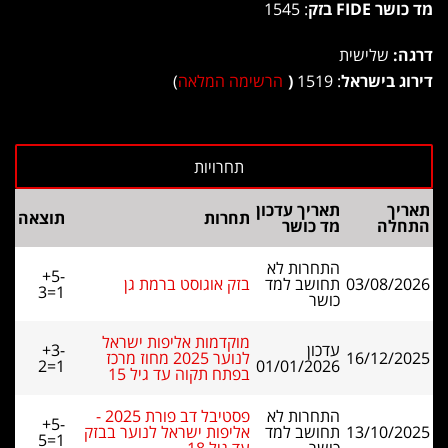
מד כושר FIDE בזק
: 1545
דרגה:
שלישית
דירוג בישראל
: 1519
(
הרשימה המלאה
)
תאריך
תאריך עדכון
תחרות
תוצאה
התחלה
מד כושר
התחרות לא
+5-
03/08/2026
תחושב למד
בזק אוגוסט ברמת גן
3=1
כושר
מוקדמות אליפות ישראל
עדכון
+3-
16/12/2025
לנוער 2025 מחוז מרכז
2=1
01/01/2026
בפתח תקוה עד גיל 15
התחרות לא
פסטיבל דב פורת 2025 -
+5-
13/10/2025
תחושב למד
אליפות ישראל לנוער בבזק
5=1