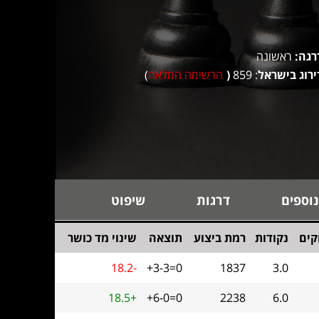
רגה:
ראשונה
ירוג בישראל
: 859
(
הרשימה המלאה
)
נוספים
דרגות
שיפוט
ים
נקודות
רמת ביצוע
תוצאה
שינוי מד כושר
18.2-
+3-3=0
1837
3.0
18.5+
+6-0=0
2238
6.0