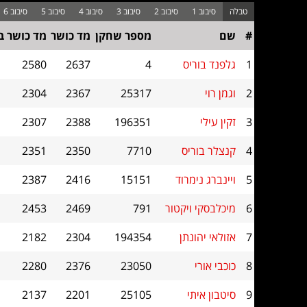
#
שם
מספר שחקן
מד כושר
מד כושר ב
1
גלפנד בוריס
4
2637
2580
2
וגמן רוי
25317
2367
2304
3
זקין עילי
196351
2388
2307
4
קנצלר בוריס
7710
2350
2351
5
ויינברג נימרוד
15151
2416
2387
6
מיכלבסקי ויקטור
791
2469
2453
7
אזולאי יהונתן
194354
2304
2182
8
כוכבי אורי
23050
2376
2280
9
סיטבון איתי
25105
2201
2137