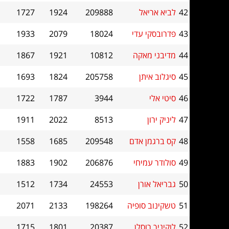
42
לביא אריאל
209888
1924
1727
43
פדרובסקי עדי
18024
2079
1933
44
מדיבני מאקה
10812
1921
1867
45
סיגלוב איתן
205758
1824
1693
46
סיטי אלי
3944
1787
1722
47
ליניק ירון
8513
2022
1911
48
קס ברגמן אדם
209548
1685
1558
49
סולודר עמיחי
206876
1902
1883
50
גבריאל אורן
24553
1734
1512
51
טשקינוב סופיה
198264
2133
2071
52
לוקיניך רוסלן
20387
1801
1715