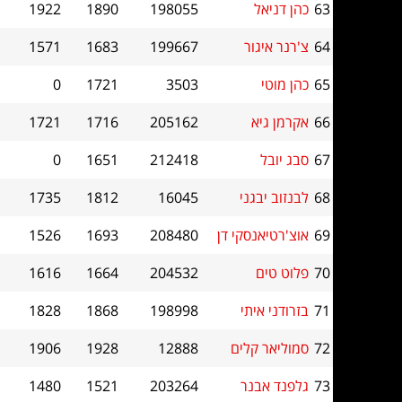
63
כהן דניאל
198055
1890
1922
64
צ'רנר איגור
199667
1683
1571
65
כהן מוטי
3503
1721
0
66
אקרמן גיא
205162
1716
1721
67
סבג יובל
212418
1651
0
68
לבנזוב יבגני
16045
1812
1735
69
אוצ'רטיאנסקי דן
208480
1693
1526
70
פלוט טים
204532
1664
1616
71
בזרודני איתי
198998
1868
1828
72
סמוליאר קלים
12888
1928
1906
73
גלפנד אבנר
203264
1521
1480