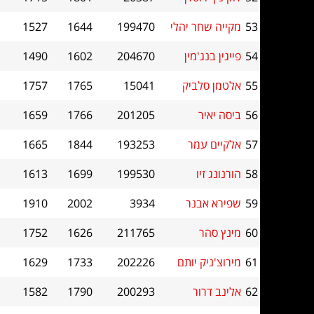
53
מקייה שחר יהלי
199470
1644
1527
54
פייגין בנג'מין
204670
1602
1490
55
אלטמן סלביק
15041
1765
1757
56
ביסה יאיר
201205
1766
1659
57
אלקיים עמר
193253
1844
1665
58
הורנונג זיו
199530
1699
1613
59
שפירא אבנר
3934
2002
1910
60
מינץ סהר
211765
1626
1752
61
מירוצ'ניק יותם
202226
1733
1629
62
אלינב דרור
200293
1790
1582