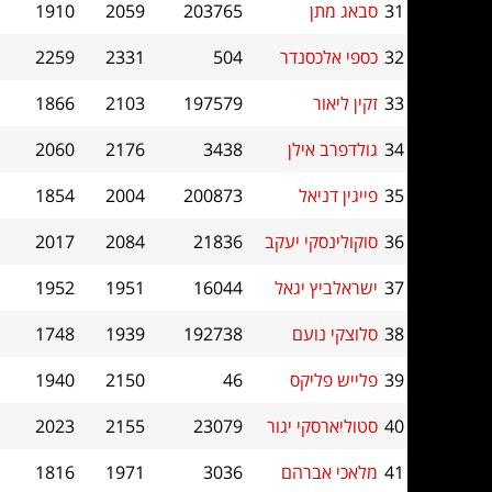
31
סבאג מתן
203765
2059
1910
32
כספי אלכסנדר
504
2331
2259
33
זקין ליאור
197579
2103
1866
34
גולדפרב אילן
3438
2176
2060
35
פייגין דניאל
200873
2004
1854
36
סוקולינסקי יעקב
21836
2084
2017
37
ישראלביץ יגאל
16044
1951
1952
38
סלוצקי נועם
192738
1939
1748
39
פלייש פליקס
46
2150
1940
40
סטוליארסקי יגור
23079
2155
2023
41
מלאכי אברהם
3036
1971
1816