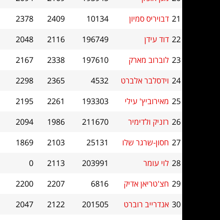
21
דבויריס סמיון
10134
2409
2378
22
דוד עידן
196749
2116
2048
23
לוברוב מארק
197610
2338
2167
24
וידסלבר אלברט
4532
2365
2298
25
מאירוביץ' עילי
193303
2261
2195
26
רזניק ולדימיר
211670
1986
2094
27
חסון-שרגר שלו
25131
2103
1869
28
לוי עומר
203991
2113
0
29
חצ'טריאן אדיק
6816
2207
2200
30
אנדרייב רוברט
201505
2122
2047