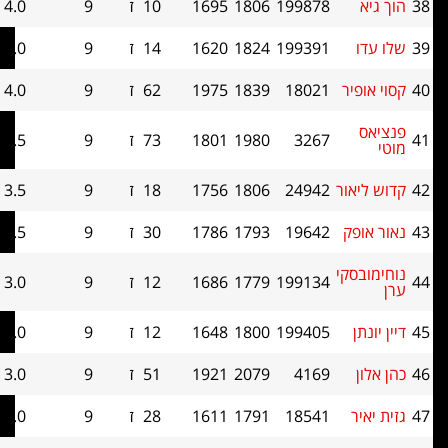
199878
1806
1695
10
ז
9
4.0
33.5
199391
1824
1620
14
ז
9
4.0
33
פיר
18021
1839
1975
62
ז
9
4.0
31.5
3267
1980
1801
73
ז
9
3.5
36.5
אור
24942
1806
1756
18
ז
9
3.5
35.5
פק
19642
1793
1786
30
ז
9
3.5
29.5
סקי
199134
1779
1686
12
ז
9
3.0
36.5
ן
199405
1800
1648
12
ז
9
3.0
32.5
4169
2079
1921
51
ז
9
3.0
32.5
ר
18541
1791
1611
28
ז
9
3.0
31