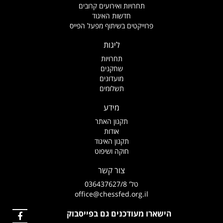
תחרויות ואירועים קרובים
חדשות האיגוד
פרוייקטים בשיתוף מפעל הפייס
ליגות
תחרויות
שחקנים
מועדונים
תשלומים
מידע
תקנון האתר
אודות
תקנון האיגוד
חוקה ושיפוט
צור קשר
טל' 036437627/8
office@chessfed.org.il
הישארו מעודכנים גם בפייסבוק