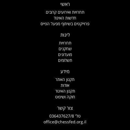
ראשי
תחרויות ואירועים קרובים
חדשות האיגוד
פרוייקטים בשיתוף מפעל הפייס
ליגות
תחרויות
שחקנים
מועדונים
תשלומים
מידע
תקנון האתר
אודות
תקנון האיגוד
חוקה ושיפוט
צור קשר
טל' 036437627/8
office@chessfed.org.il