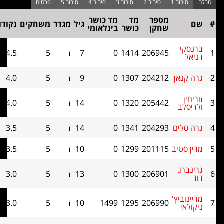
מספר
מד
מד כושר
בוכהולץ
גיל
מגדר
משחקים
נקודות
שחקן
כושר
בינלאומי
קאט 1
י
206945
1414
0
7
ז
5
4.5
14
נאן
204212
1307
0
9
ז
5
4.0
14
205442
1320
0
14
ז
5
4.0
11.5
ב
לים
204293
1341
0
14
ז
5
3.5
14.5
טיב
201115
1299
0
10
ז
5
3.5
12
ג
206901
1300
0
13
ז
5
3.0
13.5
ביץ'
206990
1295
1499
10
ז
5
3.0
12
י