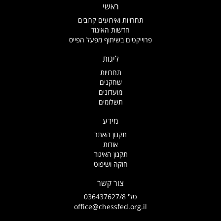
ראשי
תחרויות ואירועים קרובים
חדשות האיגוד
פרוייקטים בשיתוף מפעל הפייס
ליגות
תחרויות
שחקנים
מועדונים
תשלומים
מידע
תקנון האתר
אודות
תקנון האיגוד
חוקה ושיפוט
צור קשר
טל' 036437627/8
office@chessfed.org.il