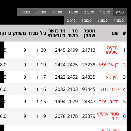
מספר
מד
מד כושר
בוכהולץ
גיל
מגדר
משחקים
נקודות
שחקן
כושר
בינלאומי
קאט 1
24712
2499
2445
20
ז
9
8.5
45.5
נאי
23238
2475
2424
19
ז
9
8.0
46
24835
2452
2422
17
ז
9
6.0
49.5
ה
193445
2103
2032
16
נ
9
6.0
45.5
ניב
24847
2079
1994
15
ז
9
6.0
42
סקי
23079
2178
2078
19
ז
9
6.0
39
יב