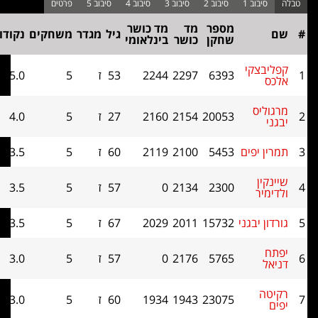
מספר
מד
מד כושר
גיל
מגדר
משחקים
נקודות
בוכהולץ
שחקן
כושר
בינלאומי
צקי
6393
2297
2244
53
ז
5
5.0
14
יס
20053
2154
2160
27
ז
5
4.0
16
יפים
5453
2100
2119
60
ז
5
3.5
16
ן
2300
2134
0
57
ז
5
3.5
15
ר
 יבגני
15732
2011
2029
67
ז
5
3.5
12.5
5765
2176
0
57
ז
5
3.0
16.5
23075
1943
1934
60
ז
5
3.0
15.5