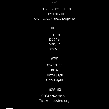
ראשי
תחרויות ואירועים קרובים
חדשות האיגוד
פרוייקטים בשיתוף מפעל הפייס
ליגות
תחרויות
שחקנים
מועדונים
תשלומים
מידע
תקנון האתר
אודות
תקנון האיגוד
חוקה ושיפוט
צור קשר
טל' 036437627/8
office@chessfed.org.il