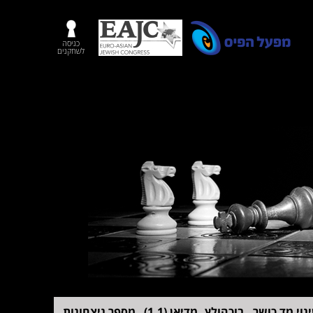
כניסה
לשחקנים
נוי מד כושר
בוכהולץ
מדיאן (1,1)
מספר ניצחונות