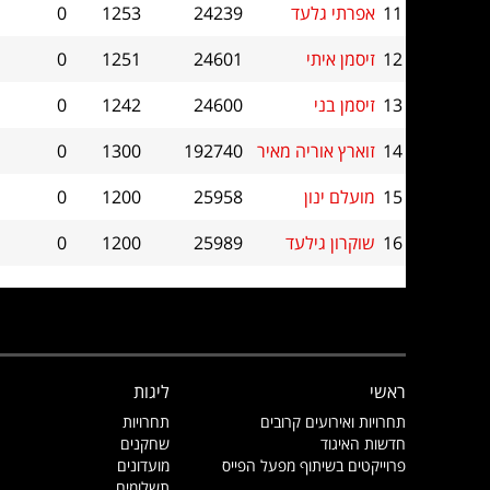
11
אפרתי גלעד
24239
1253
0
12
זיסמן איתי
24601
1251
0
13
זיסמן בני
24600
1242
0
14
זוארץ אוריה מאיר
192740
1300
0
15
מועלם ינון
25958
1200
0
16
שוקרון גילעד
25989
1200
0
ראשי
ליגות
תחרויות ואירועים קרובים
תחרויות
חדשות האיגוד
שחקנים
פרוייקטים בשיתוף מפעל הפייס
מועדונים
תשלומים