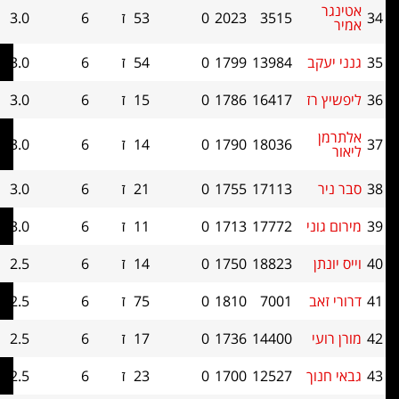
ר
3515
2023
0
53
ז
6
3.0
0
עקב
13984
1799
0
54
ז
6
3.0
0
 רז
16417
1786
0
15
ז
6
3.0
0
ן
18036
1790
0
14
ז
6
3.0
0
ר
17113
1755
0
21
ז
6
3.0
0
גוני
17772
1713
0
11
ז
6
3.0
0
נתן
18823
1750
0
14
ז
6
2.5
0
זאב
7001
1810
0
75
ז
6
2.5
0
ועי
14400
1736
0
17
ז
6
2.5
0
נוך
12527
1700
0
23
ז
6
2.5
0