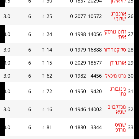
ון
20294
1837
0
30
ז
6
3.5
0
ג
10572
2077
0
25
ז
6
3.0
0
ורסקי
14056
1998
0
24
ז
6
3.0
0
 דור
16888
1979
0
14
ז
6
3.0
0
דן
18677
2029
0
15
ז
6
3.0
0
יכאל
4456
1982
0
62
ז
6
3.0
0
רג
9420
1950
0
72
ז
6
3.0
0
וים
14002
1946
0
16
ז
6
3.0
0
3344
1880
0
81
ז
6
3.0
0