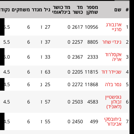
מספר
מד
מד כושר
גיל
מגדר
משחקים
נקודות
בוכהולץ
שחקן
כושר
בינלאומי
רג
10956
2617
0
27
ז
6
5.5
0
שחר
8805
2257
0
37
ז
6
5.5
0
וד
2333
2367
0
33
ז
6
5.0
0
 דוד
11815
2205
0
63
ז
6
4.5
0
לה
11868
2272
0
25
נ
6
4.5
0
ין
4583
2503
0
57
ז
6
4.5
0
ד)
קי
499
2450
0
55
ז
6
4.5
0
ר