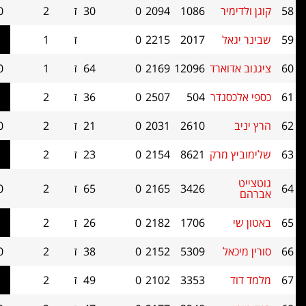
יר
1086
2094
0
30
ז
2
1.0
0
אל
2017
2215
0
ז
1
1.0
0
וארד
12096
2169
0
64
ז
1
1.0
0
סנדר
504
2507
0
36
ז
2
1.0
0
2610
2031
0
21
ז
2
1.0
0
 מרק
8621
2154
0
23
ז
2
1.0
0
3426
2165
0
65
ז
2
1.0
0
1706
2182
0
26
ז
2
1.0
0
אל
5309
2152
0
38
ז
2
1.0
0
3353
2102
0
49
ז
2
1.0
0