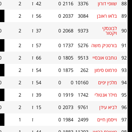
ן
3376
2116
0
42
ז
2
1.0
0
ן
3084
2037
0
56
ז
2
1.0
0
9373
2068
0
37
ז
2
1.0
0
משה
5276
1737
0
57
ז
2
1.0
0
סיי
9513
1805
0
66
ז
2
1.0
0
ון
262
1875
0
54
ז
2
1.0
0
ם
10160
0
0
54
ז
2
1.0
0
לי
1742
1919
0
39
ז
2
1.0
0
9761
2073
0
15
ז
2
1.0
0
ם
2499
1984
0
ז
1
1.0
0