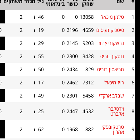
גיל
מגדר
משחקים
נקודות
בוכהולץ
שחקן
כושר
בינלאומי
אל
13058
0
0
46
ז
2
2.0
0
קסים
4659
2196
0
19
ז
2
2.0
0
 דוד
9203
2145
0
29
ז
2
2.0
0
ריס
3428
2300
0
55
ז
2
2.0
0
וריס
829
2434
0
50
ז
2
2.0
0
ל
7312
2462
0
17
ז
2
2.0
0
קדי
5458
2301
0
49
ז
2
2.0
0
4532
2447
0
25
ז
2
2.0
0
קי
882
1968
0
62
ז
2
2.0
0