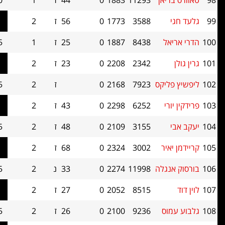
יאן
11293
1883
0
44
ז
1
1.0
0
3588
1773
0
56
ז
2
1.0
0
אל
8438
1887
0
25
ז
1
0.5
0
2342
2208
0
23
ז
2
0.5
0
ליקס
7923
2168
0
ז
2
0.5
0
רי
6252
2298
0
43
ז
2
0.5
0
3155
2109
0
48
ז
2
0.5
0
איר
3002
2324
0
68
ז
2
0.5
0
נגלה
11998
2274
0
33
נ
2
0.5
0
8515
2052
0
27
ז
2
0.5
0
וס
9236
2100
0
26
ז
2
0.5
0