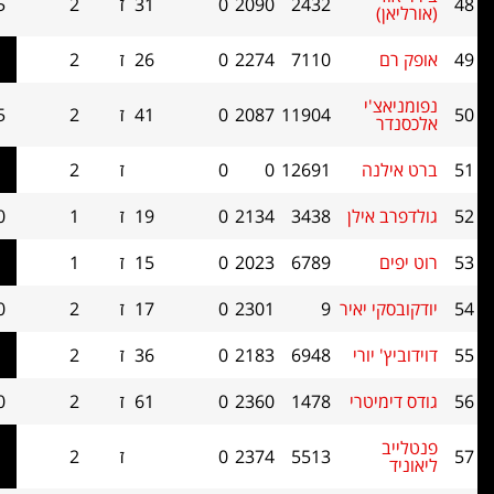
2432
2090
0
31
ז
2
1.5
0
7110
2274
0
26
ז
2
1.5
0
י
11904
2087
0
41
ז
2
1.5
0
ה
12691
0
0
ז
2
1.5
0
ילן
3438
2134
0
19
ז
1
1.0
0
6789
2023
0
15
ז
1
1.0
0
 יאיר
9
2301
0
17
ז
2
1.0
0
ורי
6948
2183
0
36
ז
2
1.0
0
טרי
1478
2360
0
61
ז
2
1.0
0
5513
2374
0
ז
2
1.0
0