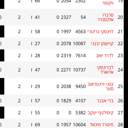
2302
2054
0
66
ז
2
2.0
0
54
2327
0
41
ז
2
2.0
0
יגורי
4563
1997
0
58
ז
2
2.0
0
גני
10087
2078
0
27
ז
2
2.0
0
7614
2319
0
28
ז
2
2.0
0
10737
2271
0
47
ז
2
2.0
0
טראוב
9450
2038
0
29
ז
2
2.0
0
4107
1829
0
57
ז
2
2.0
0
יעקב
5382
0
0
55
ז
2
2.0
0
כאל
10604
1957
0
69
ז
2
2.0
0