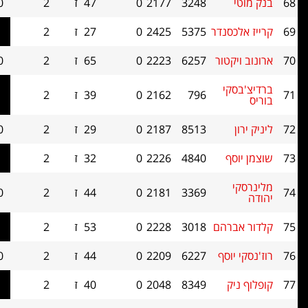
3248
2177
0
47
ז
2
1.0
0
סנדר
5375
2425
0
27
ז
2
1.0
0
קטור
6257
2223
0
65
ז
2
1.0
0
קי
796
2162
0
39
ז
2
1.0
0
8513
2187
0
29
ז
2
1.0
0
ף
4840
2226
0
32
ז
2
1.0
0
3369
2181
0
44
ז
2
1.0
0
רהם
3018
2228
0
53
ז
2
1.0
0
וסף
6227
2209
0
44
ז
2
1.0
0
ק
8349
2048
0
40
ז
2
1.0
0