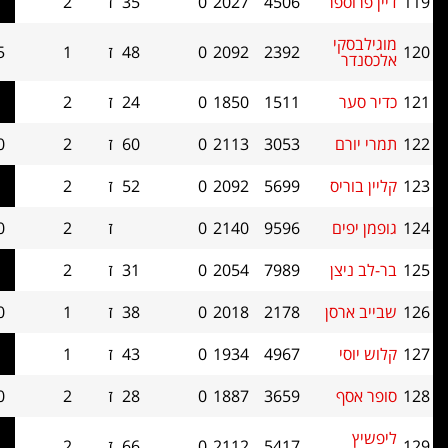
פר
4506
2027
0
35
ז
2
0.5
0
י
2392
2092
0
48
ז
1
0.5
0
1511
1850
0
24
ז
2
0.5
0
3053
2113
0
60
ז
2
0.0
0
ס
5699
2092
0
52
ז
2
0.0
0
ם
9596
2140
0
ז
2
0.0
0
ן
7989
2054
0
31
ז
2
0.0
0
סן
2178
2018
0
38
ז
1
0.0
0
4967
1934
0
43
ז
1
0.0
0
3659
1887
0
28
ז
2
0.0
0
5417
2112
0
66
ז
2
0.0
0