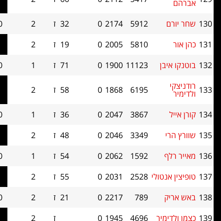
5912
2174
0
32
ז
2
0.0
0
5810
2005
0
19
ז
2
0.0
0
בן
11123
1900
0
71
ז
1
0.0
0
6195
1868
0
58
ז
2
0.0
0
3867
2047
0
36
ז
1
0.0
0
3349
2046
0
48
ז
2
0.0
0
ף
1592
2062
0
54
ז
1
0.0
0
נטולי
2528
2031
0
55
ז
2
0.0
0
ק
789
2217
0
21
ז
2
0.0
0
מיר
4696
1945
0
ז
2
0.0
0