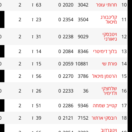
פר
3042
2020
0
63
ז
2
2.0
0
3504
2354
0
23
ז
2
2.0
0
9029
2238
0
31
ז
2
2.0
0
טרי
8346
2084
0
14
ז
2
2.0
0
10881
2059
0
15
ז
2
2.0
0
כאל
3786
2270
0
56
ז
2
2.0
0
36
2233
0
26
ז
2
2.0
0
מחה
9346
2286
0
51
ז
2
2.0
0
רתור
7152
2121
0
39
ז
2
2.0
0