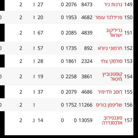
8473
2076
0
27
ז
2
0.0
0
עומר
4682
1953
0
20
ז
2
0.0
0
4839
2085
0
67
ז
2
0.0
0
ורא
892
1735
0
57
ז
2
0.0
0
חי
2324
1861
0
28
ז
2
0.0
0
ץ
3861
2258
0
19
ז
2
0.0
0
מיר
4686
2079
0
37
ז
2
0.0
0
וריס
11266
1752
0
ז
2
0.0
0
13059
0
0
14
נ
2
0.0
0
ה