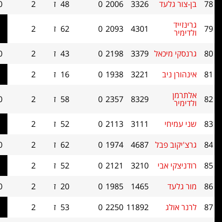
עד
3326
2006
0
48
ז
2
1.0
0
4301
2093
0
62
ז
2
1.0
0
יכאל
3379
2198
0
43
ז
2
1.0
0
יב
3221
1938
0
16
ז
2
1.0
0
8329
2357
0
58
ז
2
1.0
0
י
3111
2113
0
52
ז
2
1.0
0
 פבל
4687
1974
0
62
ז
2
1.0
0
אבי
3210
2121
0
52
ז
2
1.0
0
1465
1985
0
20
ז
2
1.0
0
ג
11892
2250
0
53
ז
2
1.0
0