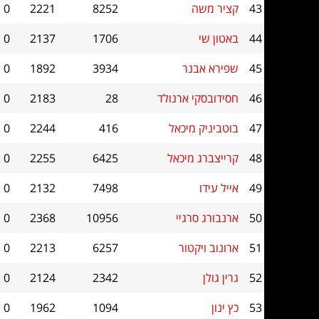
43
קציר משה
8252
2221
0
44
באטון שי
1706
2137
0
45
שפירא אבנר
3934
1892
0
46
חסידובסקי ארנולד
28
2183
0
47
בוטביניק מיכאל
416
2244
0
48
קרייצברג מיכאל
6425
2255
0
49
אייל עידו
7498
2132
0
50
ארנבורג סרגיי
10956
2368
0
51
ארונוב ויקטור
6257
2213
0
52
גרין גולן
2342
2124
0
53
כץ ינון
1094
1962
0