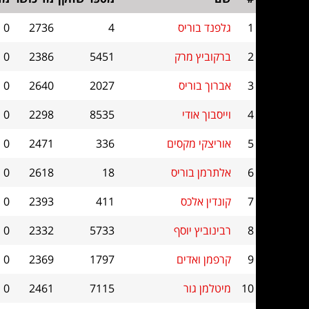
1
גלפנד בוריס
4
2736
0
2
ברקוביץ מרק
5451
2386
0
3
אברוך בוריס
2027
2640
0
4
וייסבוך אודי
8535
2298
0
5
אוריצקי מקסים
336
2471
0
6
אלתרמן בוריס
18
2618
0
7
קונדין אלכס
411
2393
0
8
רבינוביץ יוסף
5733
2332
0
9
קרפמן ואדים
1797
2369
0
10
מיטלמן גור
7115
2461
0