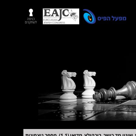
כניסה
לשחקנים
שינוי מד כושר
בוכהולץ
מדיאן (1,1)
מספר ניצחונות