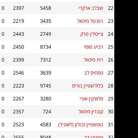
22
שבלב ארקדי
5458
2397
0
23
רוזנטל מיכאל
3435
2219
0
24
צייטלין מרק
2749
2443
0
25
רביע מוסי
8734
2450
0
26
רויז מיכאל
7312
2399
0
27
פסחיס לב
3639
2546
0
28
בלודשטיין בוריס
9745
2223
0
29
סלוצקין אורי
3280
2267
0
30
קוברין מיכאל
724
2357
0
31
גופשטיין זבולון (לאוניד)
4583
2523
0
32
צפרוני דב
8048
2555
0