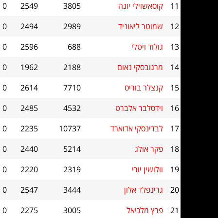
11
קוסאשוילי יונה
3805
2549
0
12
שמוטר ליאוניד
2989
2494
0
13
גולוד ויטלי
688
2596
0
14
מרגובסקי נאום
2188
1962
0
15
קנצלר בוריס
7710
2614
0
16
וידסלבר אלברט
4532
2485
0
17
לבדינסקי אדוארד
10737
2235
0
18
פקר אולג
5214
2440
0
19
וולושין יורי
2319
2220
0
20
גרינפלד אלון
3444
2547
0
21
פרץ מלכיאל
3005
2275
0