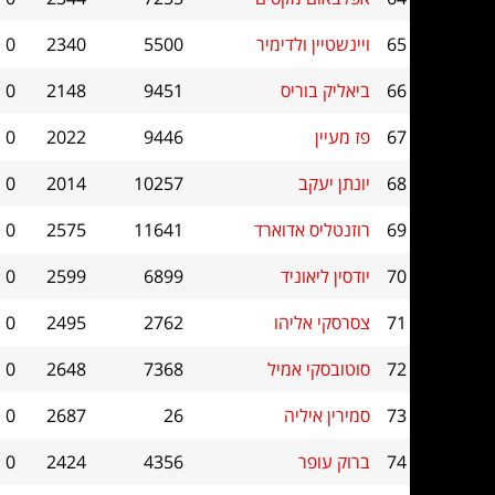
65
ויינשטיין ולדימיר
5500
2340
0
66
ביאליק בוריס
9451
2148
0
67
פז מעיין
9446
2022
0
68
יונתן יעקב
10257
2014
0
69
רוזנטליס אדוארד
11641
2575
0
70
יודסין ליאוניד
6899
2599
0
71
צסרסקי אליהו
2762
2495
0
72
סוטובסקי אמיל
7368
2648
0
73
סמירין איליה
26
2687
0
74
ברוק עופר
4356
2424
0