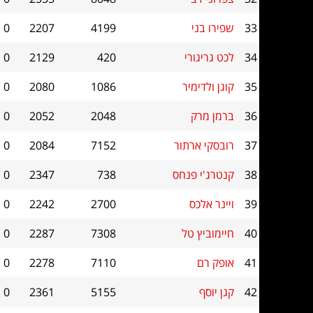
33
שפירו בני
4199
2207
0
34
לכט גריגורי
420
2129
0
35
קוגן ולדימיר
1086
2080
0
36
ברמן מרק
2048
2052
0
37
רובסקי ארתור
7152
2084
0
38
קנטרג'י פנחס
738
2347
0
39
ויינר אלכס
2700
2242
0
40
חיימוביץ טל
7308
2287
0
41
אופק רם
7110
2278
0
42
קגן יוסף
5155
2361
0