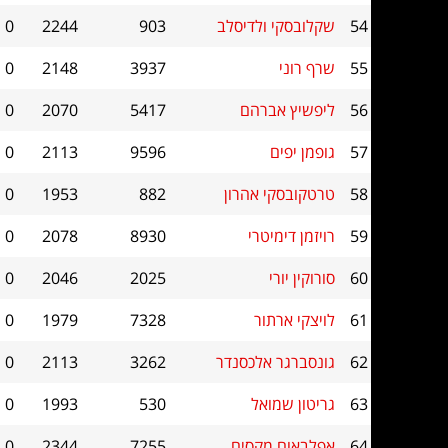
54
שקלובסקי ולדיסלב
903
2244
0
55
שרף רוני
3937
2148
0
56
ליפשיץ אברהם
5417
2070
0
57
גופמן יפים
9596
2113
0
58
טרטקובסקי אהרון
882
1953
0
59
רויזמן דימיטרי
8930
2078
0
60
סורוקין יורי
2025
2046
0
61
לויצקי ארתור
7328
1979
0
62
גונסברגר אלכסנדר
3262
2113
0
63
גריטון שמואל
530
1993
0
64
אפלבאום מקסים
7255
2344
0